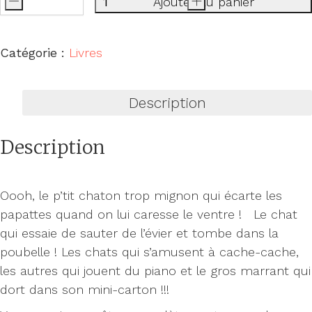
-
Ajouter au panier
+
quantité
de
Le
Catégorie :
Livres
club
des
Description
chats
Description
Oooh, le p’tit chaton trop mignon qui écarte les
papattes quand on lui caresse le ventre ! Le chat
qui essaie de sauter de l’évier et tombe dans la
poubelle ! Les chats qui s’amusent à cache-cache,
les autres qui jouent du piano et le gros marrant qui
dort dans son mini-carton !!!