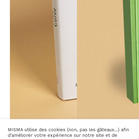
MISMA utilise des cookies (non, pas les gâteaux…) afin
20,00
€
14,00
€
d'améliorer votre expérience sur notre site et de