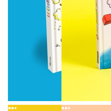
18,00
€
20,00
€