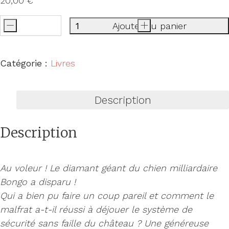
20,00
€
-
Ajouter au panier
+
quantité
de
Le
Catégorie :
Livres
club
des
Description
chats
à l'abordage
Description
Au voleur ! Le diamant géant du chien milliardaire
Bongo a disparu !
Qui a bien pu faire un coup pareil et comment le
malfrat a-t-il réussi à déjouer le système de
sécurité sans faille du château ? Une généreuse