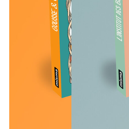
19,00
€
18,00
€