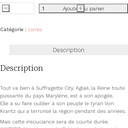
-
Ajouter au panier
+
quantité
de
Cixtite
Catégorie :
Livres
impératrice
Description
Description
Tout va bien à Suffragette City. Aglaé, la Reine toute
puissante du pays Marylène, est à son apogée.
Elle a su faire oublier à son peuple le tyran Von
Krantz qui a terrorisé la région pendant des années.
Mais cette insouciance sera de courte durée.