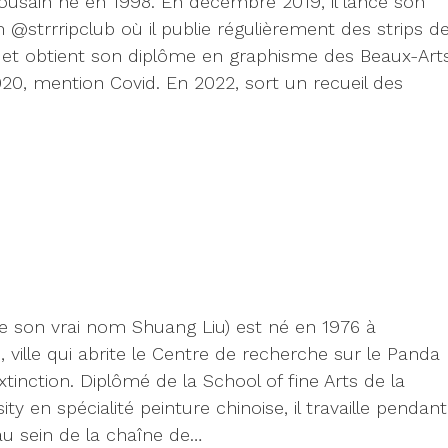
ulousain né en 1998. En décembre 2019, il lance son
@strrripclub où il publie régulièrement des strips d
et obtient son diplôme en graphisme des Beaux-Art
20, mention Covid. En 2022, sort un recueil des
 son vrai nom Shuang Liu) est né en 1976 à
ville qui abrite le Centre de recherche sur le Panda
inction. Diplômé de la School of fine Arts de la
y en spécialité peinture chinoise, il travaille pendant
au sein de la chaîne de…