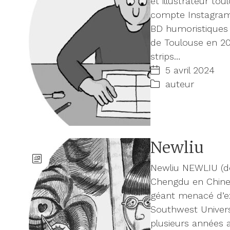
et illustrateur to
compte Instagram 
BD humoristiques 
de Toulouse en 20
strips…
5 avril 2024
auteur
Newliu
Newliu NEWLIU (de
Chengdu en Chine, 
géant menacé d’ext
Southwest Universit
plusieurs années 