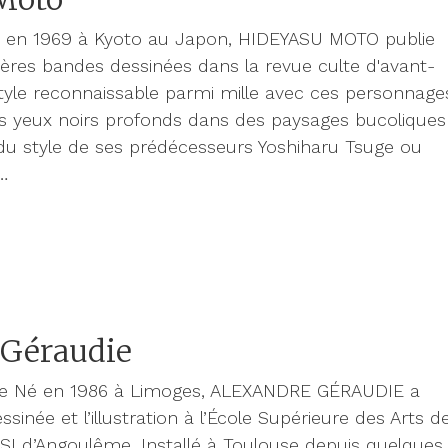
 en 1969 à Kyoto au Japon, HIDEYASU MOTO publie
ères bandes dessinées dans la revue culte d'avant-
tyle reconnaissable parmi mille avec ces personnage
ds yeux noirs profonds dans des paysages bucoliques
 du style de ses prédécesseurs Yoshiharu Tsuge ou
…
 Géraudie
ie Né en 1986 à Limoges, ALEXANDRE GÉRAUDIE a
sinée et l’illustration à l’École Supérieure des Arts d
ESI d’Angoulême. Installé à Toulouse depuis quelques