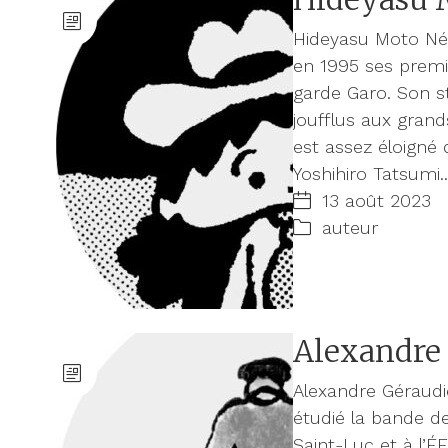
Hideyasu Moto Né
en 1995 ses premi
garde Garo. Son s
joufflus aux gran
est assez éloigné
Yoshihiro Tatsumi.
13 août 2023
auteur
Alexandre
Alexandre Géraud
étudié la bande des
Saint-Luc et à l’É