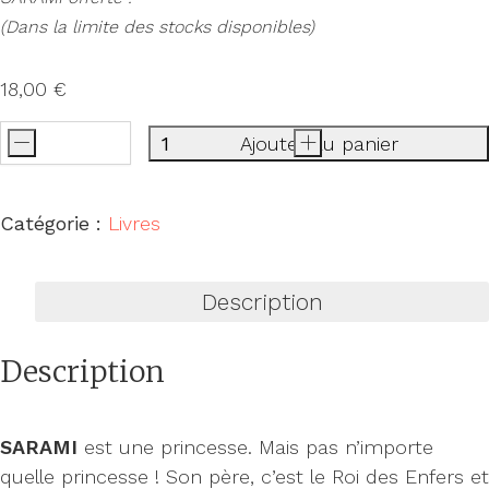
(Dans la limite des stocks disponibles)
18,00
€
-
Ajouter au panier
+
quantité
de
Sarami
Catégorie :
Livres
princesse
de
Description
l'enfer
Description
SARAMI
est une princesse. Mais pas n’importe
quelle princesse ! Son père, c’est le Roi des Enfers et