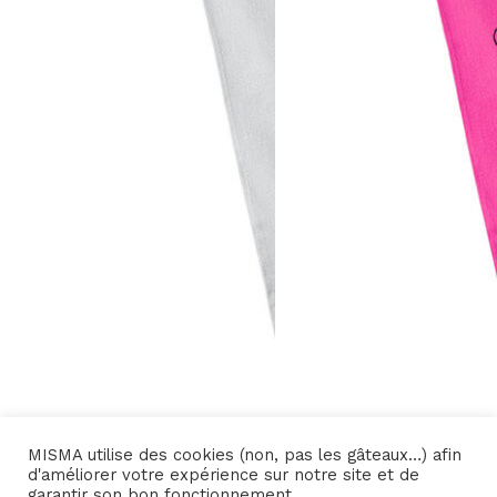
MISMA utilise des cookies (non, pas les gâteaux…) afin
10,00
€
6,00
€
d'améliorer votre expérience sur notre site et de
garantir son bon fonctionnement.