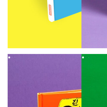
18,00
€
15,00
€