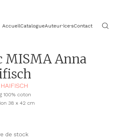
Accueil
Catalogue
Auteur·ice·s
Contact
c MISMA Anna
ifisch
HAIFISCH
ag 100% coton
ion 38 x 42 cm
e de stock