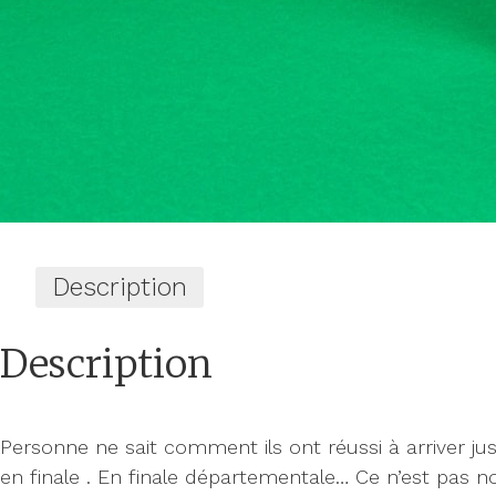
Description
Description
Personne ne sait comment ils ont réussi à arriver ju
en finale . En finale départementale… Ce n’est pas n