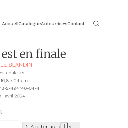
Accueil
Catalogue
Auteur·ice·s
Contact
est en finale
LE BLANDIN
es couleurs
16,8 x 24 cm
78-2-494740-04-4
 : avril 2024
€
Ajouter au panier
+