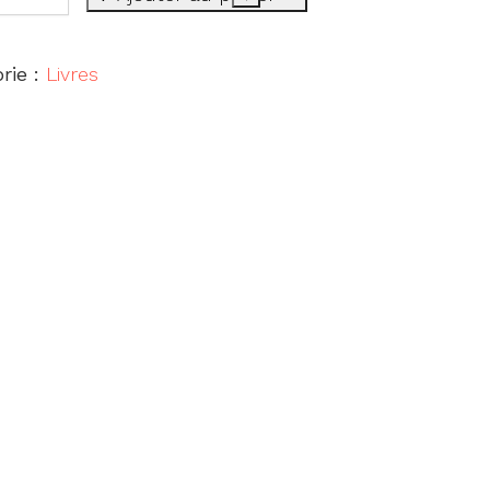
ité
rie :
Livres