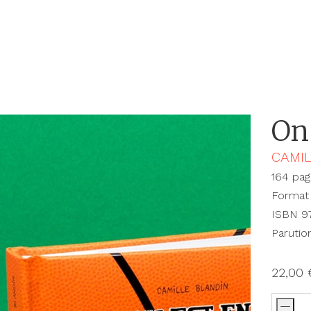
On 
CAMIL
164 pag
Format 
ISBN 9
Parution
22,00
-