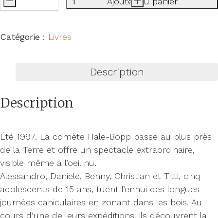
-
Ajouter au panier
+
quantité
de
L'été
Catégorie :
Livres
dernier
Description
Description
Été 1997. La comète Hale-Bopp passe au plus près
de la Terre et offre un spectacle extraordinaire,
visible même à l’oeil nu.
Alessandro, Daniele, Benny, Christian et Titti, cinq
adolescents de 15 ans, tuent l’ennui des longues
journées caniculaires en zonant dans les bois. Au
cours d’une de leurs expéditions, ils découvrent la