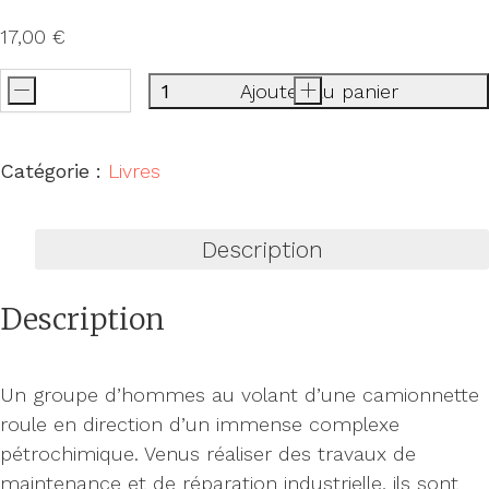
17,00
€
-
Ajouter au panier
+
quantité
de
Les
Catégorie :
Livres
déchets
Description
Description
Un groupe d’hommes au volant d’une camionnette
roule en direction d’un immense complexe
pétrochimique. Venus réaliser des travaux de
maintenance et de réparation industrielle, ils sont