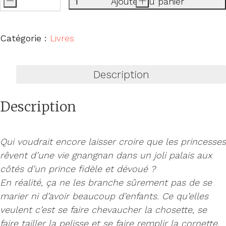
-
Ajouter au panier
+
quantité
de
Fabulosas
Catégorie :
Livres
Description
Description
Qui voudrait encore laisser croire que les princesses
rêvent d’une vie gnangnan dans un joli palais aux
côtés d’un prince fidèle et dévoué ?
En réalité, ça ne les branche sûrement pas de se
marier ni d’avoir beaucoup d’enfants. Ce qu’elles
veulent c’est se faire chevaucher la chosette, se
faire tailler la pelisse et se faire remplir la cornette.