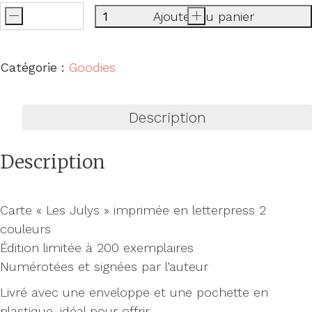
-
Ajouter au panier
+
quantité
de
Carte
Catégorie :
Goodies
letterpress
Les Julys
Description
Description
Carte « Les Julys » imprimée en letterpress 2
couleurs
Édition limitée à 200 exemplaires
Numérotées et signées par l’auteur
Livré avec une enveloppe et une pochette en
plastique, idéal pour offrir.